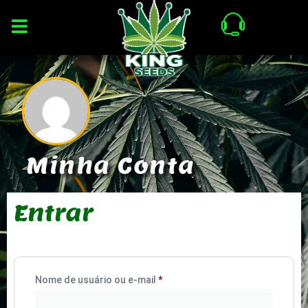
M
i
n
h
a
C
o
n
t
a
Entrar
Nome de usuário ou e-mail
*