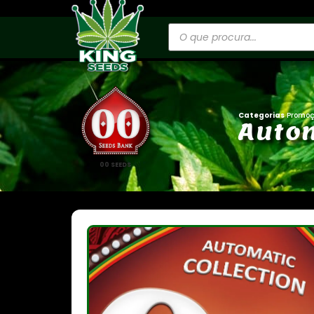
Categorias
Promo
A
u
t
o
00 SEEDS