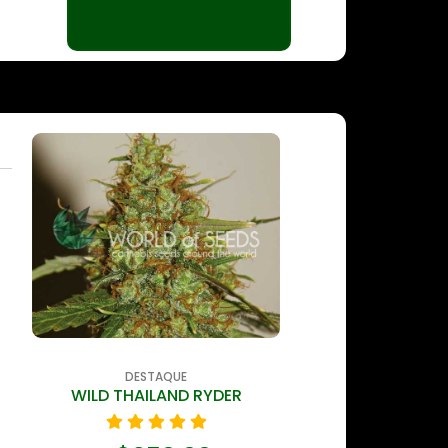
DESTAQUE
DESTAQ
WILD THAILAND RYDER
WILD THAILAND –