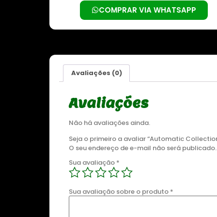
COMPRAR VIA WHATSAPP
Avaliações (0)
Sale 8%
Sale 8%
Avaliações
Não há avaliações ainda.
Seja o primeiro a avaliar “Automatic Collectio
O seu endereço de e-mail não será publicado.
Sua avaliação
*
DESTAQUE
 CBD
ZOMBIE OG
ZOMB
Sua avaliação sobre o produto
*
DO