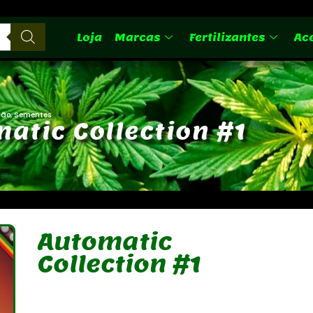
Loja
Marcas
Fertilizantes
Ac
ção
,
Sementes
m
a
t
i
c
C
o
l
l
e
c
t
i
o
n
#
1
Automatic
Collection #1