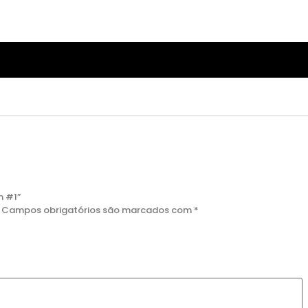
n #1”
Campos obrigatórios são marcados com
*
DESTAQUE
DESTAQUE
IE KUSH FEMINIZADA
ZKITTLEZ OG