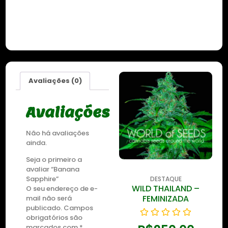
Avaliações (0)
Avaliações
Não há avaliações
ainda.
Seja o primeiro a
avaliar “Banana
Sapphire”
DESTAQUE
DESTAQUE
WILD THAILAND
WILD THAILAND –
O seu endereço de e-
RYDER
FEMINIZADA
mail não será
publicado.
Campos
obrigatórios são
marcados com
*