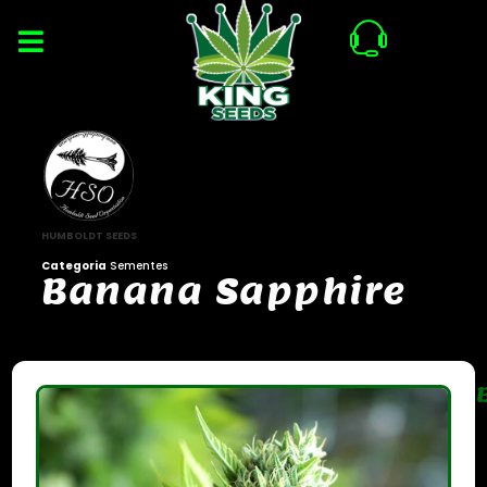
HUMBOLDT SEEDS
Categoria
Sementes
B
a
n
a
n
a
S
a
p
p
h
i
r
e