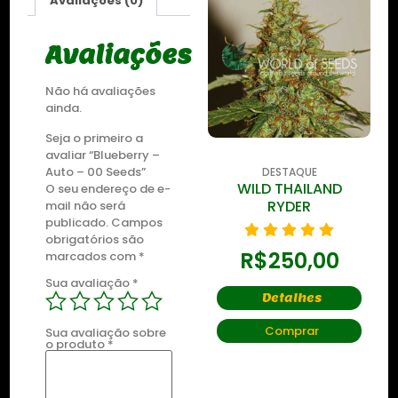
Avaliações (0)
Avaliações
Não há avaliações
ainda.
Seja o primeiro a
avaliar “Blueberry –
Auto – 00 Seeds”
DESTAQUE
DESTAQUE
ZKITTLEZ OG
WILD THAILAND
O seu endereço de e-
RYDER
mail não será
publicado.
Campos
R$
435,00
obrigatórios são
R$
250,00
marcados com
*
Detalhes
Sua avaliação
*
Detalhes
Comprar
Comprar
Sua avaliação sobre
o produto
*