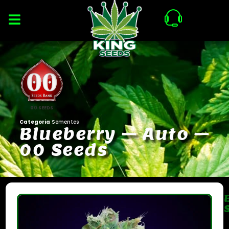
00 SEEDS
Categoria
Sementes
B
l
u
e
b
e
r
r
y
–
A
u
t
o
–
0
0
S
e
e
d
s