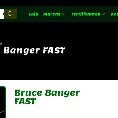
Loja
Marcas
Fertilizantes
Ac
es
e
B
a
n
g
e
r
F
A
S
T
Bruce Banger
FAST