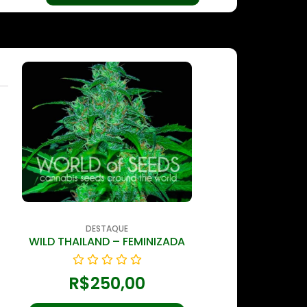
DESTAQUE
DESTAQ
WILD THAILAND – FEMINIZADA
WIDONESIA “WH
AMNESIA 
R$
250,00
R$
210