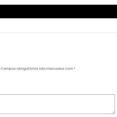
Campos obrigatórios são marcados com
*
DESTAQUE
DESTAQUE
ZKITTLEZ OG
WILD THAILAND RYDER
R$
435,00
R$
250,00