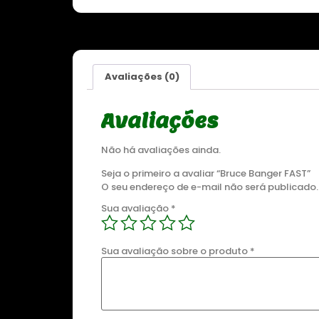
Avaliações (0)
Sale 8%
Avaliações
Não há avaliações ainda.
Seja o primeiro a avaliar “Bruce Banger FAST”
O seu endereço de e-mail não será publicado.
Sua avaliação
*
DESTAQUE
G
ZOMBIE KUSH FEMINIZADA
Sua avaliação sobre o produto
*
00
R$
175,00