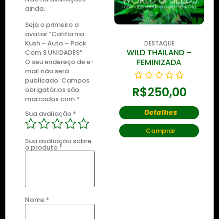
ainda.
Seja o primeiro a
avaliar “California
Kush – Auto – Pack
DESTAQUE
DESTAQUE
WILD THAILAND
WILD THAILAND –
Com 3 UNIDADES”
RYDER
FEMINIZADA
O seu endereço de e-
mail não será
publicado.
Campos
R$
250,00
R$
250,00
obrigatórios são
marcados com
*
Detalhes
Detalhes
Sua avaliação
*
Comprar
Comprar
Sua avaliação sobre
o produto
*
Nome
*