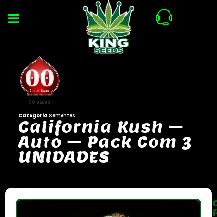
00 SEEDS
Categoria
Sementes
C
a
l
i
f
o
r
n
i
a
K
u
s
h
–
A
u
t
o
–
P
a
c
k
C
o
m
3
U
N
I
D
A
D
E
S