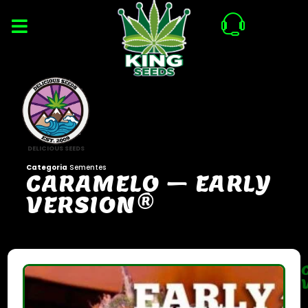
DELICIOUS SEEDS
Categoria
Sementes
C
A
R
A
M
E
L
O
–
E
A
R
L
Y
V
E
R
S
I
O
N
®