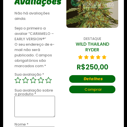
Avaliações
Não há avaliações
ainda.
Seja o primeiro a
avaliar “CARAMELO –
EARLY VERSION®”
DESTAQUE
DESTAQUE
ZKITTLEZ OG
WILD THAILAND
O seu endereço de e-
RYDER
mail não será
publicado.
Campos
R$
435,00
obrigatórios são
R$
250,00
marcados com
*
Detalhes
Sua avaliação
*
Detalhes
Comprar
Comprar
Sua avaliação sobre
o produto
*
Nome
*