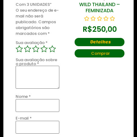
WILD THAILAND
WILD THAILAND –
Com 3 UNIDADES”
RYDER
FEMINIZADA
O seu endereço de e-
mail não será
publicado.
Campos
R$
250,00
R$
250,00
obrigatórios são
marcados com
*
Detalhes
Detalhes
Sua avaliação
*
Comprar
Comprar
Sua avaliação sobre
o produto
*
Nome
*
E-mail
*