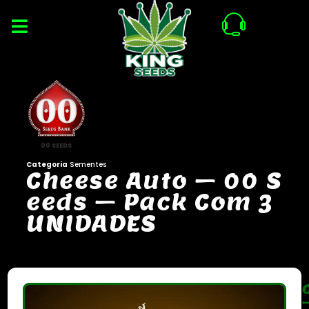
00 SEEDS
Categoria
Sementes
C
h
e
e
s
e
A
u
t
o
–
0
0
S
e
e
d
s
–
P
a
c
k
C
o
m
3
U
N
I
D
A
D
E
S