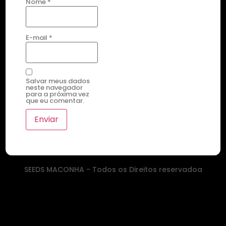
Nome
*
E-mail
*
Salvar meus dados
neste navegador
para a próxima vez
que eu comentar.
SEEDS MACONHA - Todos os Direitos reservadoa