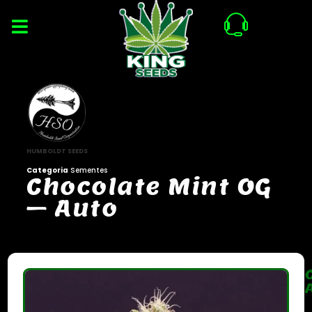
HUMBOLDT SEEDS
Categoria
Sementes
C
h
o
c
o
l
a
t
e
M
i
n
t
O
G
–
A
u
t
o