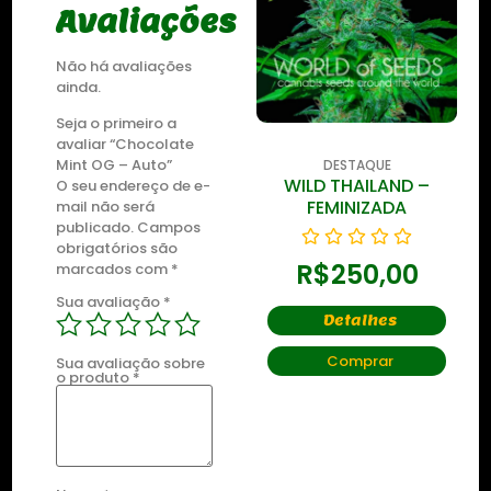
Avaliações
Não há avaliações
ainda.
Seja o primeiro a
avaliar “Chocolate
Mint OG – Auto”
DESTAQUE
DESTAQUE
WILD THAILAND
WILD THAILAND –
O seu endereço de e-
RYDER
FEMINIZADA
mail não será
publicado.
Campos
obrigatórios são
R$
250,00
R$
250,00
marcados com
*
Sua avaliação
*
Detalhes
Detalhes
Comprar
Comprar
Sua avaliação sobre
o produto
*