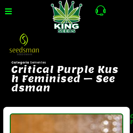
SEEDSMAN
Categoria
Sementes
C
r
i
t
i
c
a
l
P
u
r
p
l
e
K
u
s
h
F
e
m
i
n
i
s
e
d
–
S
e
e
d
s
m
a
n