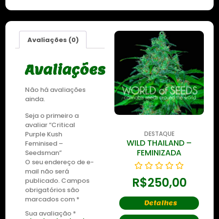
Avaliações (0)
Avaliações
Não há avaliações
ainda.
Seja o primeiro a
avaliar “Critical
Purple Kush
DESTAQUE
DESTAQUE
WILD THAILAND
WILD THAILAND –
Feminised –
RYDER
FEMINIZADA
Seedsman”
O seu endereço de e-
mail não será
R$
250,00
R$
250,00
publicado.
Campos
obrigatórios são
marcados com
*
Detalhes
Detalhes
Sua avaliação
*