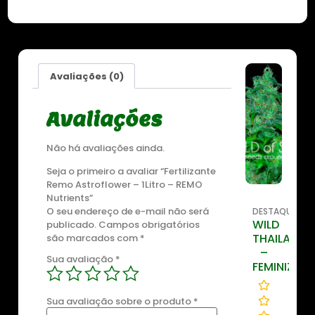
Avaliações (0)
Sale
Sale
8%
8%
Avaliações
Não há avaliações ainda.
Seja o primeiro a avaliar “Fertilizante
Remo Astroflower – 1Litro – REMO
Nutrients”
O seu endereço de e-mail não será
TAQUE
DESTAQUE
DESTAQUE
DESTAQUE
DESTAQUE
DESTAQUE
D
ITE
ZOMBIE
ZOMBIE
ZKITTLEZ
WILD
WILD
W
publicado.
Campos obrigatórios
DOW
OG
KUSH
OG
THAILAND
THAILAND
“
são marcados com
*
D
FEMINIZADA
RYDER
–
Sua avaliação
*
TOPERÍODO
FEMINIZAD
A
H
Sua avaliação sobre o produto
*