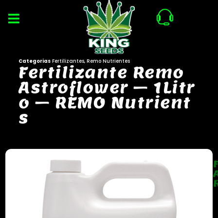
Categorias
Fertilizantes
,
Remo Nutrientes
F
e
r
t
i
l
i
z
a
n
t
e
R
e
m
o
A
s
t
r
o
f
l
o
w
e
r
–
1
L
i
t
r
o
–
R
E
M
O
N
u
t
r
i
e
n
t
s