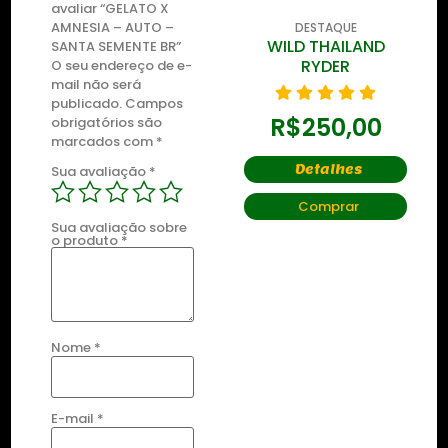
avaliar “GELATO X
AMNESIA – AUTO –
DESTAQUE
DESTAQUE
ZKITTLEZ OG
WILD THAILAND
SANTA SEMENTE BR”
RYDER
O seu endereço de e-
mail não será
R$
435,00
publicado.
Campos
R$
250,00
obrigatórios são
marcados com
*
Detalhes
Detalhes
Sua avaliação
*
Comprar
Comprar
Sua avaliação sobre
o produto
*
Nome
*
E-mail
*