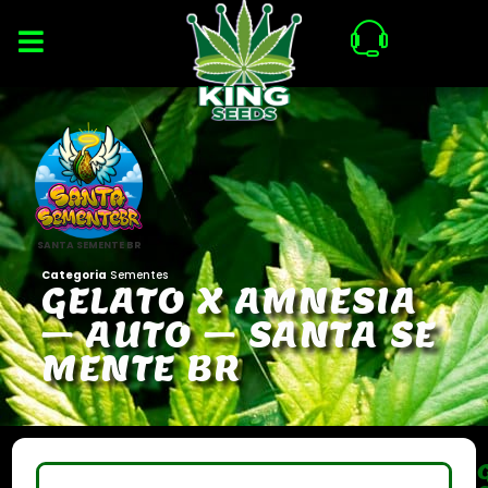
SANTA SEMENTE BR
Categoria
Sementes
G
E
L
A
T
O
X
A
M
N
E
S
I
A
–
A
U
T
O
–
S
A
N
T
A
S
E
M
E
N
T
E
B
R