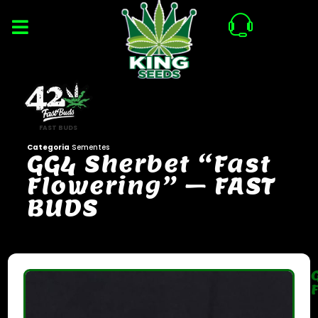
FAST BUDS
Categoria
Sementes
G
G
4
S
h
e
r
b
e
t
“
F
a
s
t
F
l
o
w
e
r
i
n
g
”
–
F
A
S
T
B
U
D
S