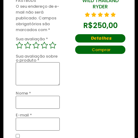
ZKITTLEZ OG
WILD THAILAND
FASTBUDS”
RYDER
O seu endereço de e-
mail não será
R$
435,00
publicado.
Campos
R$
250,00
obrigatórios são
marcados com
*
Detalhes
Detalhes
Sua avaliação
*
Comprar
Comprar
Sua avaliação sobre
o produto
*
Nome
*
E-mail
*