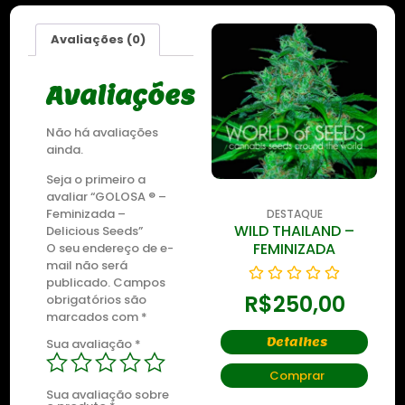
Avaliações (0)
Avaliações
Não há avaliações
ainda.
Seja o primeiro a
avaliar “GOLOSA ® –
Feminizada –
DESTAQUE
DESTAQUE
WILD THAILAND
WILD THAILAND –
Delicious Seeds”
RYDER
FEMINIZADA
O seu endereço de e-
mail não será
publicado.
Campos
R$
250,00
R$
250,00
obrigatórios são
marcados com
*
Detalhes
Detalhes
Sua avaliação
*
Comprar
Comprar
Sua avaliação sobre