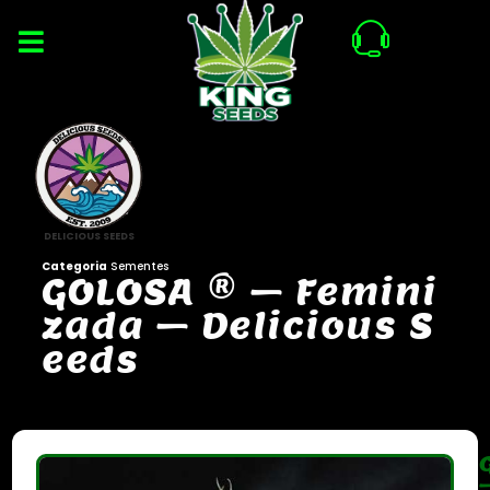
DELICIOUS SEEDS
Categoria
Sementes
G
O
L
O
S
A
®
–
F
e
m
i
n
i
z
a
d
a
–
D
e
l
i
c
i
o
u
s
S
e
e
d
s