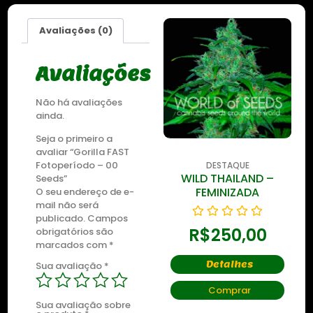
Avaliações (0)
Avaliações
Não há avaliações
ainda.
Seja o primeiro a
avaliar “Gorilla FAST
Fotoperíodo – 00
DESTAQUE
DESTAQUE
WILD THAILAND
WILD THAILAND –
Seeds”
RYDER
FEMINIZADA
O seu endereço de e-
mail não será
publicado.
Campos
R$
250,00
R$
250,00
obrigatórios são
marcados com
*
Detalhes
Detalhes
Sua avaliação
*
Comprar
Comprar
Sua avaliação sobre