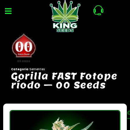
00 SEEDS
Categoria
Sementes
G
o
r
i
l
l
a
F
A
S
T
F
o
t
o
p
e
r
í
o
d
o
–
0
0
S
e
e
d
s