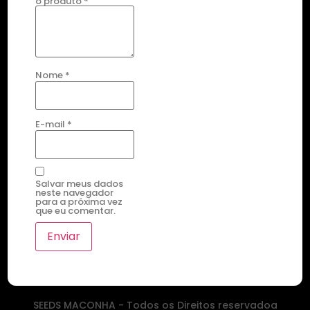
o produto
*
Nome
*
E-mail
*
Salvar meus dados
neste navegador
para a próxima vez
que eu comentar.
SEEDS MACONHA - Todos os Direitos reservadoa