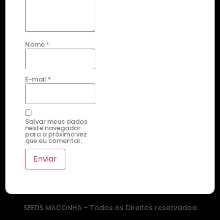
Nome
*
E-mail
*
Salvar meus dados
neste navegador
para a próxima vez
que eu comentar.
SEEDS MACONHA - Todos os Direitos reservadoa