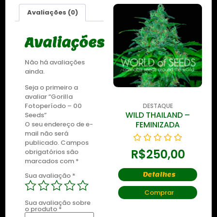
Avaliações (0)
Avaliações
Não há avaliações
ainda.
Seja o primeiro a
avaliar “Gorilla
Fotoperíodo – 00
DESTAQUE
DESTAQUE
WILD THAILAND
WILD THAILAND –
Seeds”
RYDER
FEMINIZADA
O seu endereço de e-
mail não será
publicado.
Campos
R$
250,00
R$
250,00
obrigatórios são
marcados com
*
Detalhes
Detalhes
Sua avaliação
*
Comprar
Comprar
Sua avaliação sobre
o produto
*