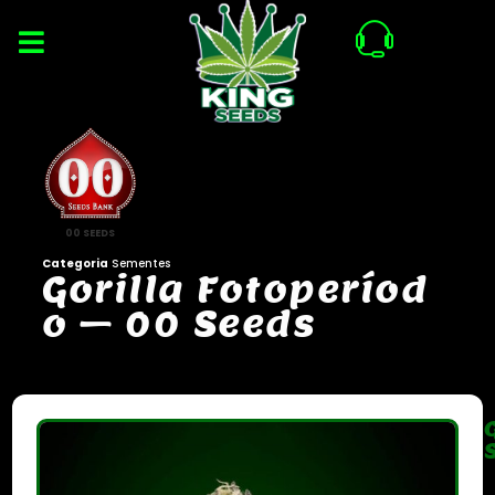
00 SEEDS
Categoria
Sementes
G
o
r
i
l
l
a
F
o
t
o
p
e
r
í
o
d
o
–
0
0
S
e
e
d
s