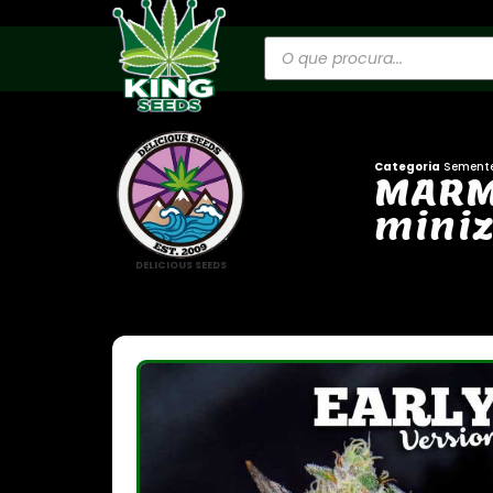
Categoria
Sement
M
A
R
m
i
n
i
DELICIOUS SEEDS