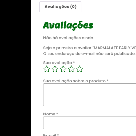
Avaliações (0)
Sale 8%
Avaliações
Não há avaliações ainda.
Seja o primeiro a avaliar “MARMALATE EARLY V
O seu endereço de e-mail não será publicado.
Sua avaliação
*
DESTAQUE
G
ZOMBIE KUSH FEMINIZADA
Sua avaliação sobre o produto
*
00
R$
175,00
Detalhes
Nome
*
Comprar
E-mail
*