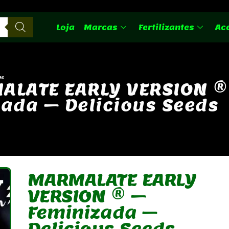
Loja
Marcas
Fertilizantes
Ac
es
M
A
L
A
T
E
E
A
R
L
Y
V
E
R
S
I
O
N
®
z
a
d
a
–
D
e
l
i
c
i
o
u
s
S
e
e
d
s
MARMALATE EARLY
VERSION ® –
Feminizada –
Delicious Seeds