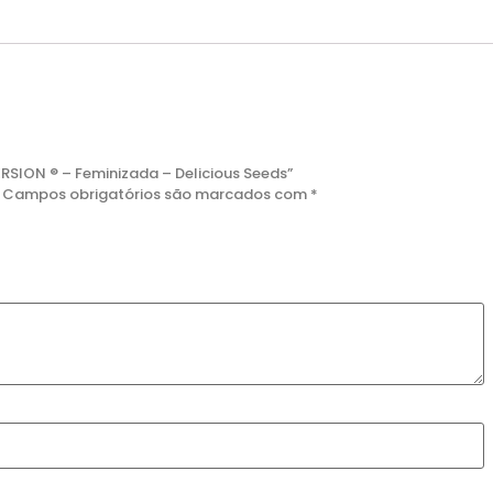
ERSION ® – Feminizada – Delicious Seeds”
Campos obrigatórios são marcados com
*
DESTAQUE
DESTAQUE
ZKITTLEZ OG
WILD THAILAND RYDER
R$
435,00
R$
250,00
Detalhes
Detalhes
Comprar
Comprar