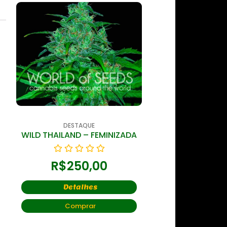
DESTAQUE
DESTAQ
WILD THAILAND – FEMINIZADA
WIDONESIA “WH
AMNESIA 
R$
250,00
R$
210
Detalhes
Detal
Comprar
Compr