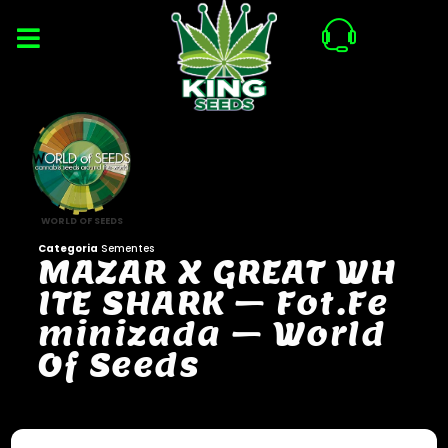
WORLD OF SEEDS
Categoria
Sementes
M
A
Z
A
R
X
G
R
E
A
T
W
H
I
T
E
S
H
A
R
K
–
F
o
t
.
F
e
m
i
n
i
z
a
d
a
–
W
o
r
l
d
O
f
S
e
e
d
s