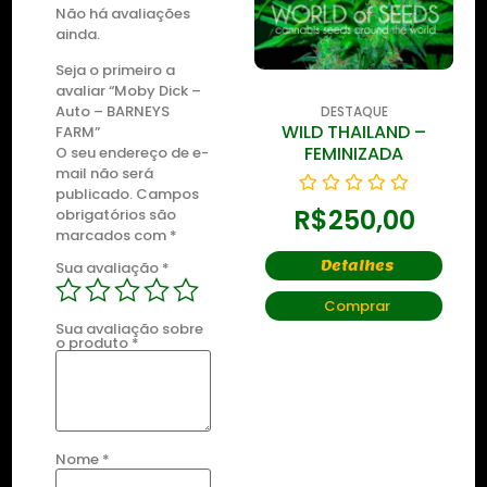
Não há avaliações
ainda.
Seja o primeiro a
avaliar “Moby Dick –
Auto – BARNEYS
DESTAQUE
DESTAQUE
WILD THAILAND
WILD THAILAND –
FARM”
RYDER
FEMINIZADA
O seu endereço de e-
mail não será
publicado.
Campos
R$
250,00
R$
250,00
obrigatórios são
marcados com
*
Detalhes
Detalhes
Sua avaliação
*
Comprar
Comprar
Sua avaliação sobre
o produto
*
Nome
*