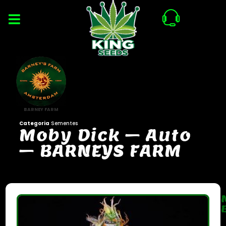
BARNEY FARM
Categoria
Sementes
M
o
b
y
D
i
c
k
–
A
u
t
o
–
B
A
R
N
E
Y
S
F
A
R
M