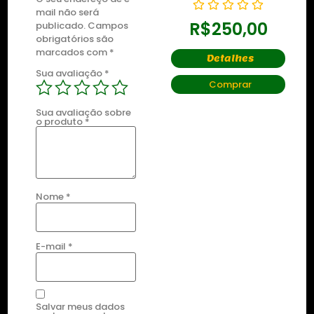
mail não será
R$
250,00
R$
250,00
publicado.
Campos
obrigatórios são
marcados com
*
Detalhes
Detalhes
Sua avaliação
*
Comprar
Comprar
Sua avaliação sobre
o produto
*
Nome
*
E-mail
*
Salvar meus dados