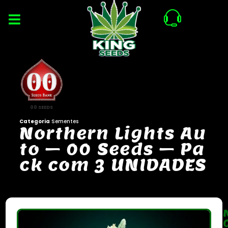
00 SEEDS
Categoria
Sementes
N
o
r
t
h
e
r
n
L
i
g
h
t
s
A
u
t
o
–
0
0
S
e
e
d
s
–
P
a
c
k
c
o
m
3
U
N
I
D
A
D
E
S