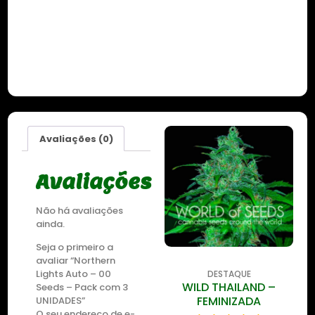
Avaliações (0)
Avaliações
Não há avaliações
ainda.
Seja o primeiro a
avaliar “Northern
Lights Auto – 00
DESTAQUE
DESTAQUE
WILD THAILAND
WILD THAILAND –
Seeds – Pack com 3
RYDER
FEMINIZADA
UNIDADES”
O seu endereço de e-