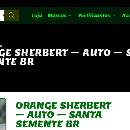
Loja
Marcas
Fertilizantes
Ac
es
G
E
S
H
E
R
B
E
R
T
–
A
U
T
O
–
N
T
E
B
R
ORANGE SHERBERT
– AUTO – SANTA
SEMENTE BR