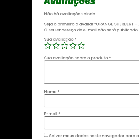
Avaliações
Não há avaliações ainda.
Seja o primeiro a avaliar “ORANGE SHERBERT 
O seu endereço de e-mail não será publicado.
Sua avaliação
*
DESTAQUE
 CBD
ZOMBIE OG
ZOMB
Sua avaliação sobre o produto
*
DO
R$
175,00
0
-
Detalhes
Nome
*
00
Comprar
E-mail
*
ns
Salvar meus dados neste navegador para a