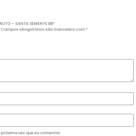
– AUTO – SANTA SEMENTE BR”
Campos obrigatórios são marcados com
*
DESTAQUE
DESTAQUE
IE KUSH FEMINIZADA
ZKITTLEZ OG
R$
175,00
R$
435,00
Detalhes
Detalhes
Comprar
Comprar
 próxima vez que eu comentar.