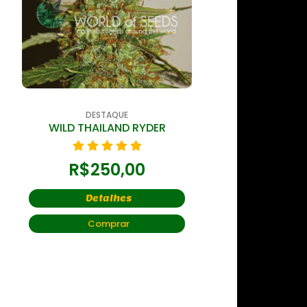
DESTAQUE
DESTAQ
WILD THAILAND RYDER
WILD THAILAND –
R$
250,00
R$
250
Detalhes
Detal
Comprar
Compr