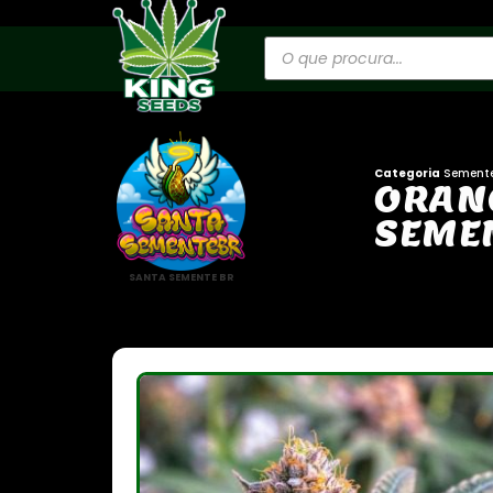
Categoria
Sement
O
R
A
N
S
E
M
E
SANTA SEMENTE BR