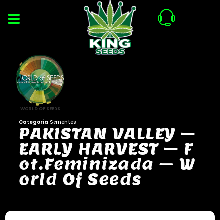
WORLD OF SEEDS
Categoria
Sementes
P
A
K
I
S
T
A
N
V
A
L
L
E
Y
–
E
A
R
L
Y
H
A
R
V
E
S
T
–
F
o
t
.
F
e
m
i
n
i
z
a
d
a
–
W
o
r
l
d
O
f
S
e
e
d
s