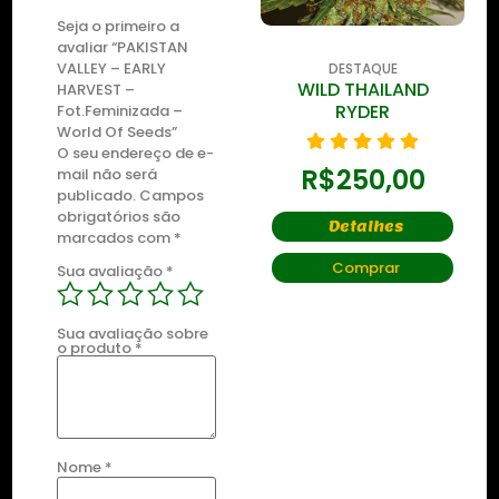
Seja o primeiro a
avaliar “PAKISTAN
VALLEY – EARLY
DESTAQUE
DESTAQUE
ZKITTLEZ OG
WILD THAILAND
WI
HARVEST –
RYDER
Fot.Feminizada –
World Of Seeds”
R$
435,00
O seu endereço de e-
R$
250,00
mail não será
publicado.
Campos
Detalhes
obrigatórios são
Detalhes
marcados com
*
Comprar
Comprar
Sua avaliação
*
Sua avaliação sobre
o produto
*
Nome
*