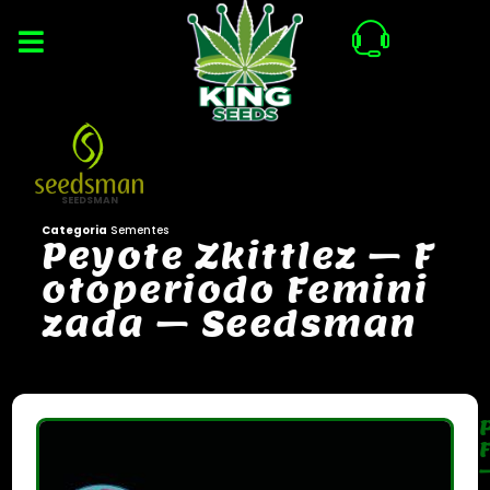
SEEDSMAN
Categoria
Sementes
P
e
y
o
t
e
Z
k
i
t
t
l
e
z
–
F
o
t
o
p
e
r
i
o
d
o
F
e
m
i
n
i
z
a
d
a
–
S
e
e
d
s
m
a
n