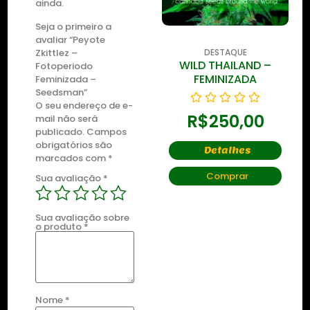
ainda.
Seja o primeiro a
avaliar “Peyote
Zkittlez –
DESTAQUE
DESTAQUE
WILD THAILAND
WILD THAILAND –
Fotoperiodo
RYDER
FEMINIZADA
Feminizada –
Seedsman”
O seu endereço de e-
R$
250,00
R$
250,00
mail não será
publicado.
Campos
obrigatórios são
Detalhes
Detalhes
marcados com
*
Comprar
Comprar
Sua avaliação
*
Sua avaliação sobre
o produto
*
Nome
*