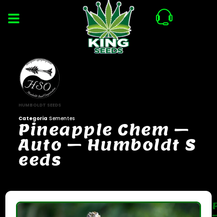
HUMBOLDT SEEDS
Categoria
Sementes
P
i
n
e
a
p
p
l
e
C
h
e
m
–
A
u
t
o
–
H
u
m
b
o
l
d
t
S
e
e
d
s