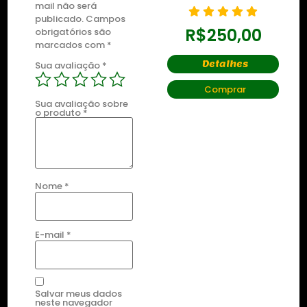
mail não será
R$
435,00
publicado.
Campos
R$
250,00
obrigatórios são
marcados com
*
Detalhes
Detalhes
Sua avaliação
*
Comprar
Comprar
Sua avaliação sobre
o produto
*
Nome
*
E-mail
*
Salvar meus dados
neste navegador