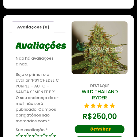
Avaliações (0)
Avaliações
Não há avaliações
ainda.
Seja o primeiro a
avaliar “PSYCHEDELIC
PURPLE – AUTO –
DESTAQUE
DESTAQUE
ZKITTLEZ OG
WILD THAILAND
SANTA SEMENTE BR”
RYDER
O seu endereço de e-
mail não será
R$
435,00
publicado.
Campos
R$
250,00
obrigatórios são
marcados com
*
Detalhes
Detalhes
Sua avaliação
*
Comprar