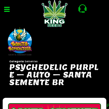
SANTA SEMENTE BR
Categoria
Sementes
P
S
Y
C
H
E
D
E
L
I
C
P
U
R
P
L
E
–
A
U
T
O
–
S
A
N
T
A
S
E
M
E
N
T
E
B
R