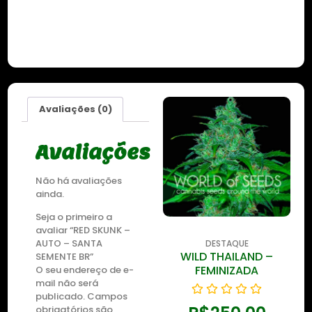
Avaliações (0)
Avaliações
Não há avaliações
ainda.
Seja o primeiro a
avaliar “RED SKUNK –
AUTO – SANTA
DESTAQUE
DESTAQUE
WILD THAILAND
WILD THAILAND –
SEMENTE BR”
RYDER
FEMINIZADA
O seu endereço de e-
mail não será
publicado.
Campos
obrigatórios são