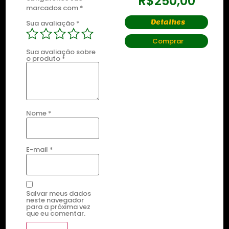
R$
250,00
R$
250,00
marcados com
*
Detalhes
Detalhes
Sua avaliação
*
Comprar
Comprar
Sua avaliação sobre
o produto
*
Nome
*
E-mail
*
Salvar meus dados
neste navegador
para a próxima vez
que eu comentar.