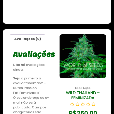
Avaliações (0)
Avaliações
Não há avaliações
ainda.
Seja o primeiro a
avaliar “Shaman® –
Dutch Passion –
DESTAQUE
DESTAQUE
WILD THAILAND
WILD THAILAND –
Fot.Feminizada”
RYDER
FEMINIZADA
O seu endereço de e-
mail não será
publicado.
Campos
R$
250,00
R$
250,00
obrigatórios são