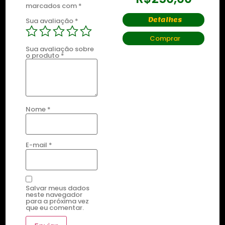
marcados com
*
Detalhes
Detalhes
Sua avaliação
*
Comprar
Comprar
Sua avaliação sobre
o produto
*
Nome
*
E-mail
*
Salvar meus dados
neste navegador
para a próxima vez
que eu comentar.