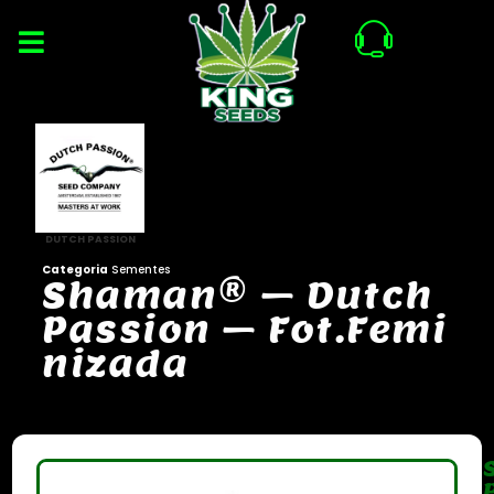
DUTCH PASSION
Categoria
Sementes
S
h
a
m
a
n
®
–
D
u
t
c
h
P
a
s
s
i
o
n
–
F
o
t
.
F
e
m
i
n
i
z
a
d
a