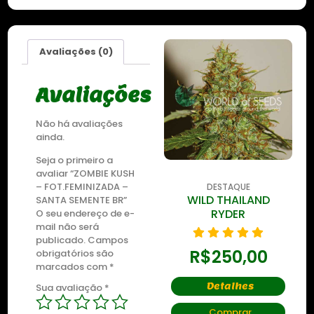
Avaliações (0)
Avaliações
Não há avaliações
ainda.
Seja o primeiro a
avaliar “ZOMBIE KUSH
– FOT.FEMINIZADA –
DESTAQUE
DESTAQUE
ZKITTLEZ OG
WILD THAILAND
SANTA SEMENTE BR”
RYDER
O seu endereço de e-
mail não será
R$
435,00
publicado.
Campos
R$
250,00
obrigatórios são
marcados com
*
Detalhes
Detalhes
Sua avaliação
*
Comprar
Comprar