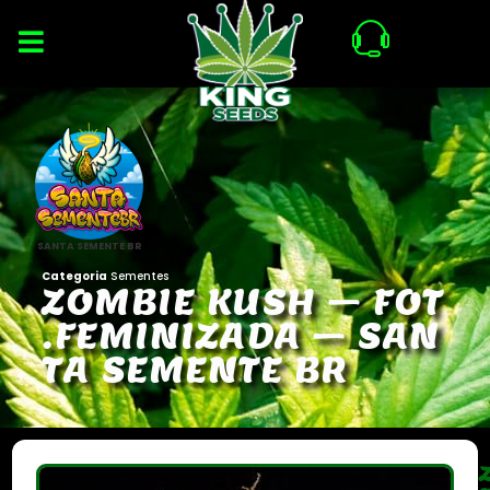
SANTA SEMENTE BR
Categoria
Sementes
Z
O
M
B
I
E
K
U
S
H
–
F
O
T
.
F
E
M
I
N
I
Z
A
D
A
–
S
A
N
T
A
S
E
M
E
N
T
E
B
R